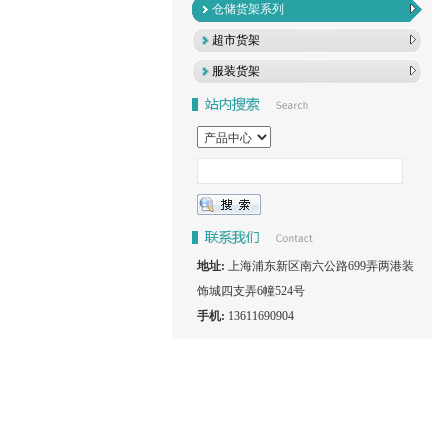
仓储货架系列
超市货架
服装货架
地址:
上海浦东新区南六公路699弄两港装
饰城四支弄6幢524号
手机:
13611690904