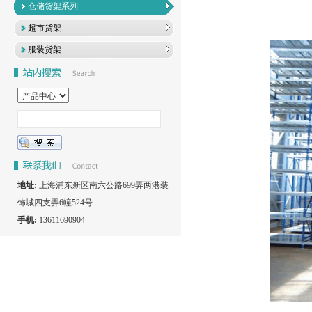
仓储货架系列
超市货架
服装货架
地址:
上海浦东新区南六公路699弄两港装
饰城四支弄6幢524号
手机:
13611690904