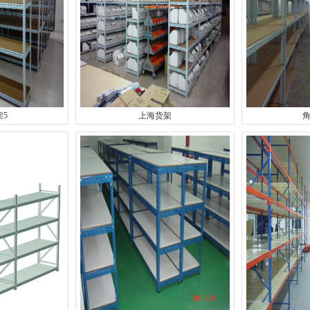
架5
上海货架
角