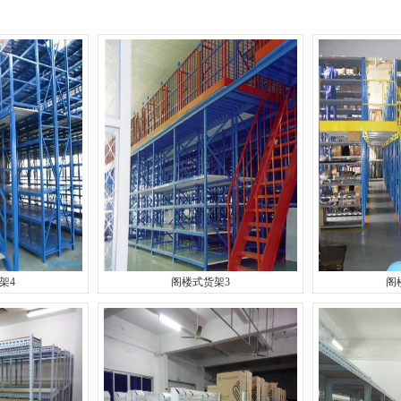
架4
阁楼式货架3
阁