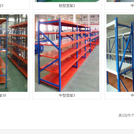
架3
轻型货架2
中
10
中型货架3
中
共132个/