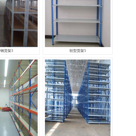
钢货架3
轻型货架5