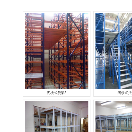
阁楼式货架5
阁楼式货