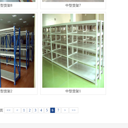
型货架8
中型货架7
型货架2
中型货架1
7页
<<
<
1
2
3
4
5
6
7
>
>>