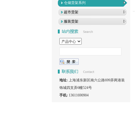
仓储货架系列
超市货架
服装货架
地址:
上海浦东新区南六公路699弄两港装
饰城四支弄6幢524号
手机:
13611690904