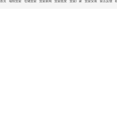
首页
瑞煌货架
仓储货架
货架新闻
货架批发
货架厂家
货架安装
留言反馈