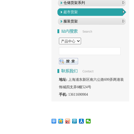
仓储货架系列
超市货架
服装货架
地址:
上海浦东新区南六公路699弄两港装
饰城四支弄6幢524号
手机:
13611690904