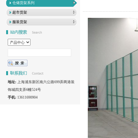
仓储货架系列
超市货架
服装货架
地址:
上海浦东新区南六公路699弄两港装
饰城四支弄6幢524号
手机:
13611690904