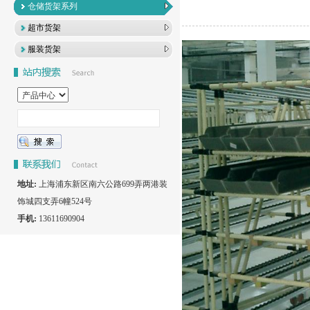
仓储货架系列
超市货架
服装货架
地址:
上海浦东新区南六公路699弄两港装
饰城四支弄6幢524号
手机:
13611690904