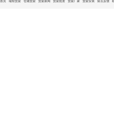
首页
瑞煌货架
仓储货架
货架新闻
货架批发
货架厂家
货架安装
留言反馈