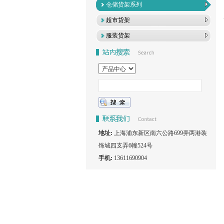
仓储货架系列
超市货架
服装货架
地址:
上海浦东新区南六公路699弄两港装
饰城四支弄6幢524号
手机:
13611690904