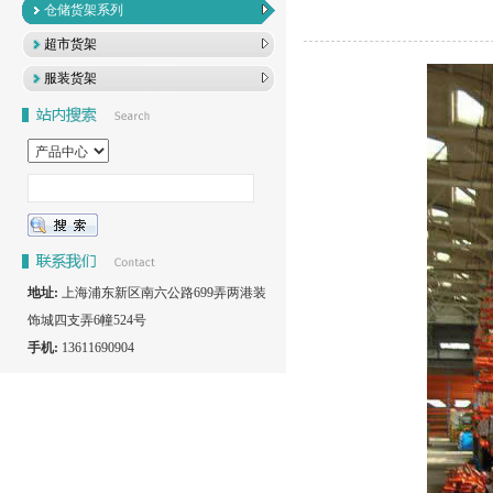
仓储货架系列
超市货架
服装货架
地址:
上海浦东新区南六公路699弄两港装
饰城四支弄6幢524号
手机:
13611690904