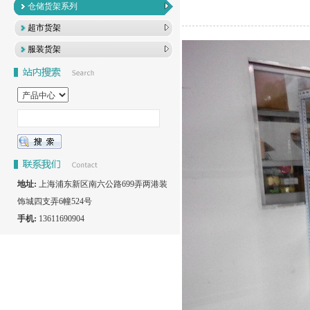
仓储货架系列
超市货架
服装货架
地址:
上海浦东新区南六公路699弄两港装
饰城四支弄6幢524号
手机:
13611690904