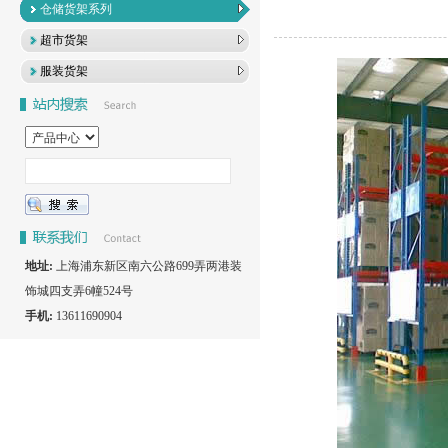
仓储货架系列
超市货架
服装货架
地址:
上海浦东新区南六公路699弄两港装
饰城四支弄6幢524号
手机:
13611690904