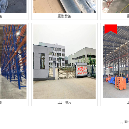
架
重型货架
架
工厂照片
共16