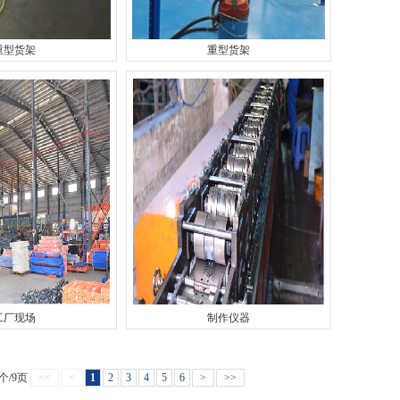
重型货架
重型货架
工厂现场
制作仪器
4个/9页
<<
<
1
2
3
4
5
6
>
>>