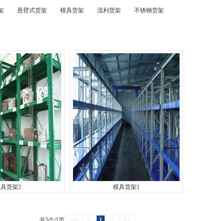
架
悬臂式货架
模具货架
流利货架
不锈钢货架
具货架2
模具货架1
共5个/1页
<<
<
1
>
>>