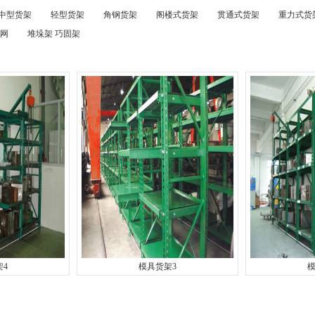
中型货架
轻型货架
角钢货架
阁楼式货架
贯通式货架
重力式货
网
堆垛架 巧固架
架4
模具货架3
模