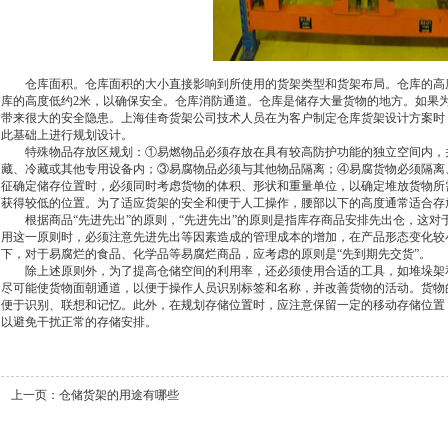
仓库面积。仓库面积的大小直接影响到所使用的货架类型和货架布局。仓库的高度
库的高度低约2米，以确保安全。仓库消防通道。仓库是储存大量货物的地方。如果
带来很大的安全隐患。上海佳奇货架公司技术人员在为客户制定仓库货架设计方案时
此基础上进行规划设计。
特殊物品存放区规划：①易燃物品必须存放在具有较高防护功能的独立空间内，
藏、冷藏或其他专用设备内；③易腐物品必须与其他物品隔离；④易腐货物必须隔离
征确定储存位置时，必须同时考虑货物的体积、形状和重量单位，以确定堆放货物所
获得较低的位置。为了适应货架的安全和便于人工操作，腰部以下的高度通常适合存
根据商品“先进先出”的原则，“先进先出”的原则是指库存商品安排先出仓，这对
用这一原则时，必须注意先进先出等因素造成的管理成本的增加，在产品形态变化较
下，对于易腐烂的食品、化学品等易腐烂商品，应考虑的原则是“先到期先交货”。
除上述原则外，为了提高仓储空间的利用率，还必须使用合适的工具，如堆垛架和
尽可能使货物面朝通道，以便于操作人员识别标签和名称，并改善货物的活动。货物
便于识别、联想和记忆。此外，在规划存储位置时，应注意保留一定的移动存储位置
以避免干扰正常的存储安排。
上一页：
仓储货架的用途有哪些