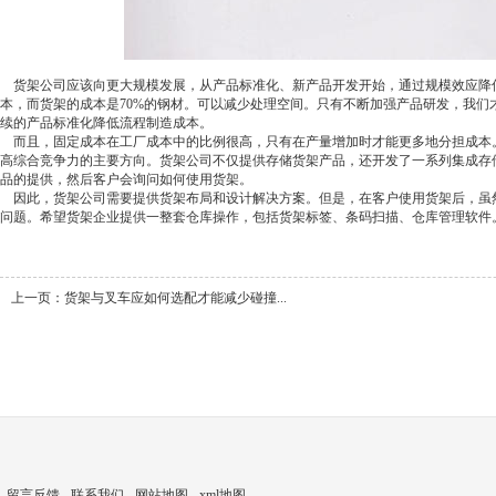
货架公司应该向更大规模发展，从产品标准化、新产品开发开始，通过规模效应降
本，而货架的成本是70%的钢材。可以减少处理空间。只有不断加强产品研发，我们
续的产品标准化降低流程制造成本。
而且，固定成本在工厂成本中的比例很高，只有在产量增加时才能更多地分担成本
高综合竞争力的主要方向。货架公司不仅提供存储货架产品，还开发了一系列集成存
品的提供，然后客户会询问如何使用货架。
因此，货架公司需要提供货架布局和设计解决方案。但是，在客户使用货架后，虽
问题。希望货架企业提供一整套仓库操作，包括货架标签、条码扫描、仓库管理软件
上一页：
货架与叉车应如何选配才能减少碰撞...
留言反馈
联系我们
网站地图
xml地图